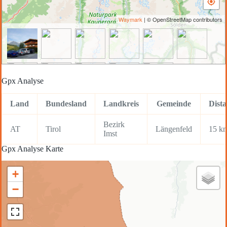
Waymark
| © OpenStreetMap contributors
Gpx Analyse
Land
Bundesland
Landkreis
Gemeinde
Dist
Bezirk
AT
Tirol
Längenfeld
15 k
Imst
Gpx Analyse Karte
+
−