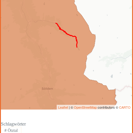
Leaflet
| ©
OpenStreetMap
contributors ©
CARTO
Schlagwörter
#
Ötztal