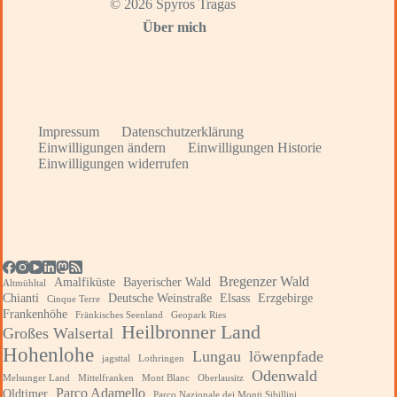
© 2026 Spyros Tragas
Über mich
Impressum
Datenschutzerklärung
Einwilligungen ändern
Einwilligungen Historie
Einwilligungen widerrufen
Bregenzer Wald
Amalfiküste
Bayerischer Wald
Altmühltal
Chianti
Deutsche Weinstraße
Elsass
Erzgebirge
Cinque Terre
Frankenhöhe
Fränkisches Seenland
Geopark Ries
Heilbronner Land
Großes Walsertal
Hohenlohe
Lungau
löwenpfade
jagsttal
Lothringen
Odenwald
Melsunger Land
Mittelfranken
Mont Blanc
Oberlausitz
Parco Adamello
Oldtimer
Parco Nazionale dei Monti Sibillini