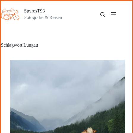
Zum
Inhalt
SpyrosT93
springen
Fotografie & Reisen
Schlagwort
Lungau