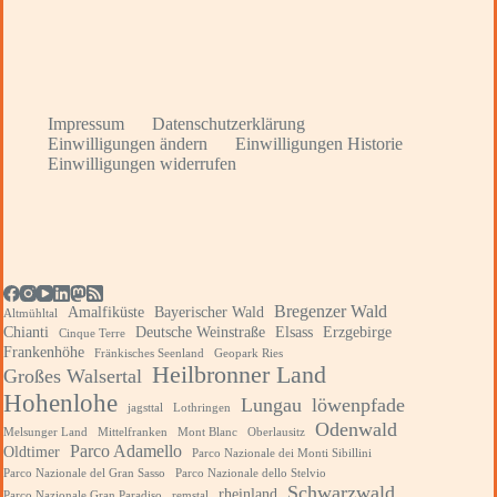
Impressum
Datenschutzerklärung
Einwilligungen ändern
Einwilligungen Historie
Einwilligungen widerrufen
Bregenzer Wald
Amalfiküste
Bayerischer Wald
Altmühltal
Chianti
Deutsche Weinstraße
Elsass
Erzgebirge
Cinque Terre
Frankenhöhe
Fränkisches Seenland
Geopark Ries
Heilbronner Land
Großes Walsertal
Hohenlohe
Lungau
löwenpfade
jagsttal
Lothringen
Odenwald
Melsunger Land
Mittelfranken
Mont Blanc
Oberlausitz
Parco Adamello
Oldtimer
Parco Nazionale dei Monti Sibillini
Parco Nazionale del Gran Sasso
Parco Nazionale dello Stelvio
Schwarzwald
rheinland
Parco Nazionale Gran Paradiso
remstal