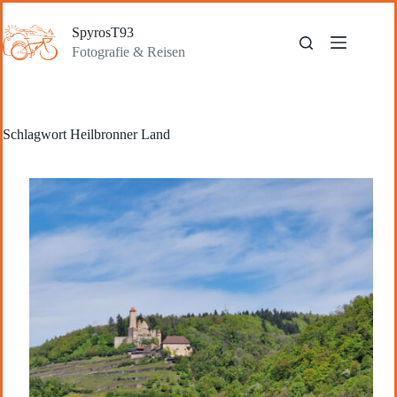
Zum
Inhalt
SpyrosT93
springen
Fotografie & Reisen
Schlagwort
Heilbronner Land