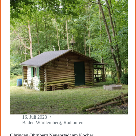
16. Juli 2023
Baden Württemberg
,
Radtouren
Öhringen Ohrnberg Neuenstadt am Kocher