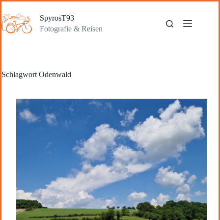
Zum
Inhalt
SpyrosT93
springen
Fotografie & Reisen
Schlagwort
Odenwald