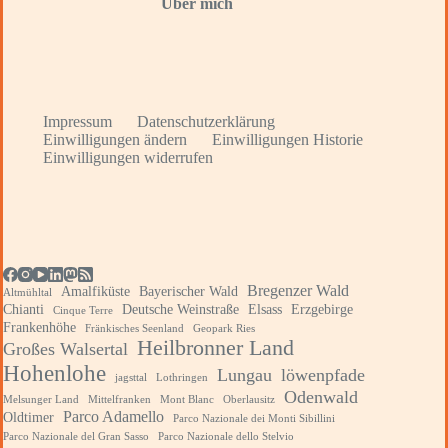
Über mich
Impressum
Datenschutzerklärung
Einwilligungen ändern
Einwilligungen Historie
Einwilligungen widerrufen
Bregenzer Wald
Amalfiküste
Bayerischer Wald
Altmühltal
Chianti
Deutsche Weinstraße
Elsass
Erzgebirge
Cinque Terre
Frankenhöhe
Fränkisches Seenland
Geopark Ries
Heilbronner Land
Großes Walsertal
Hohenlohe
Lungau
löwenpfade
jagsttal
Lothringen
Odenwald
Melsunger Land
Mittelfranken
Mont Blanc
Oberlausitz
Parco Adamello
Oldtimer
Parco Nazionale dei Monti Sibillini
Parco Nazionale del Gran Sasso
Parco Nazionale dello Stelvio