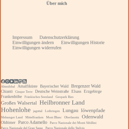
Über mich
Impressum
Datenschutzerklärung
Einwilligungen ändern
Einwilligungen Historie
Einwilligungen widerrufen
Bregenzer Wald
Amalfiküste
Bayerischer Wald
Altmühltal
Chianti
Deutsche Weinstraße
Elsass
Erzgebirge
Cinque Terre
Frankenhöhe
Fränkisches Seenland
Geopark Ries
Heilbronner Land
Großes Walsertal
Hohenlohe
Lungau
löwenpfade
jagsttal
Lothringen
Odenwald
Melsunger Land
Mittelfranken
Mont Blanc
Oberlausitz
Parco Adamello
Oldtimer
Parco Nazionale dei Monti Sibillini
Parco Nazionale del Gran Sasso
Parco Nazionale dello Stelvio