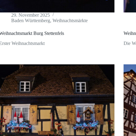
29. November 2025
Baden Württemberg
,
Weihnachtsmärkte
Weihnachtsmarkt Burg Stettenfels
Weihn
Erster Weihnachtsmarkt
Die We