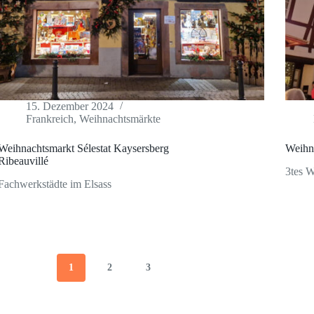
15. Dezember 2024
Frankreich
,
Weihnachtsmärkte
Weihnachtsmarkt Sélestat Kaysersberg
Weihn
Ribeauvillé
3tes 
Fachwerkstädte im Elsass
1
2
3