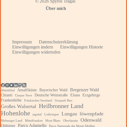
© 2026 Spyros Tragas
Über mich
Impressum
Datenschutzerklärung
Einwilligungen ändern
Einwilligungen Historie
Einwilligungen widerrufen
Bregenzer Wald
Amalfiküste
Bayerischer Wald
Altmühltal
Chianti
Deutsche Weinstraße
Elsass
Erzgebirge
Cinque Terre
Frankenhöhe
Fränkisches Seenland
Geopark Ries
Heilbronner Land
Großes Walsertal
Hohenlohe
Lungau
löwenpfade
jagsttal
Lothringen
Odenwald
Melsunger Land
Mittelfranken
Mont Blanc
Oberlausitz
Parco Adamello
Oldtimer
Parco Nazionale dei Monti Sibillini