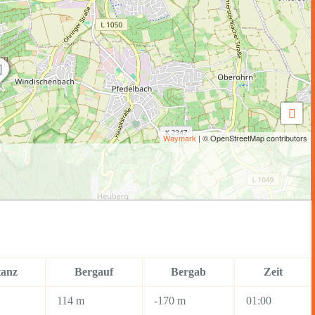
Waymark
| © OpenStreetMap contributors
tanz
Bergauf
Bergab
Zeit
114 m
-170 m
01:00