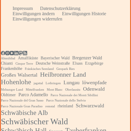
Impressum
Datenschutzerklärung
Einwilligungen ändern
Einwilligungen Historie
Einwilligungen widerrufen
Bregenzer Wald
Amalfiküste
Bayerischer Wald
Altmühltal
Chianti
Deutsche Weinstraße
Elsass
Erzgebirge
Cinque Terre
Frankenhöhe
Fränkisches Seenland
Geopark Ries
Heilbronner Land
Großes Walsertal
Hohenlohe
Lungau
löwenpfade
jagsttal
Lothringen
Odenwald
Melsunger Land
Mittelfranken
Mont Blanc
Oberlausitz
Parco Adamello
Oldtimer
Parco Nazionale dei Monti Sibillini
Parco Nazionale del Gran Sasso
Parco Nazionale dello Stelvio
Schwarzwald
rheinland
Parco Nazionale Gran Paradiso
remstal
Schwäbische Alb
Schwäbischer Wald
Tauberfranken
Schwäbisch Hall