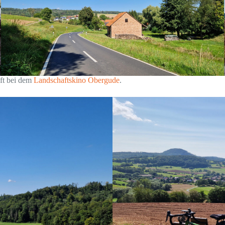
ft bei dem
Landschaftskino Obergude
.