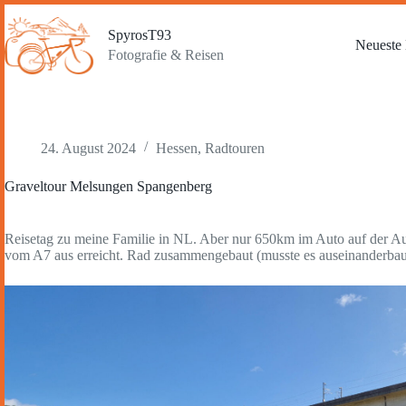
Zum
Inhalt
SpyrosT93
springen
Neueste 
Fotografie & Reisen
24. August 2024
Hessen
,
Radtouren
Graveltour Melsungen Spangenberg
Reisetag zu meine Familie in NL. Aber nur 650km im Auto auf der A
vom A7 aus erreicht. Rad zusammengebaut (musste es auseinanderbaue