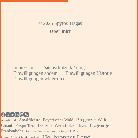
© 2026 Spyros Tragas
Über mich
Impressum
Datenschutzerklärung
Einwilligungen ändern
Einwilligungen Historie
Einwilligungen widerrufen
Bregenzer Wald
Amalfiküste
Bayerischer Wald
Altmühltal
Chianti
Deutsche Weinstraße
Elsass
Erzgebirge
Cinque Terre
Frankenhöhe
Fränkisches Seenland
Geopark Ries
Heilbronner Land
Großes Walsertal