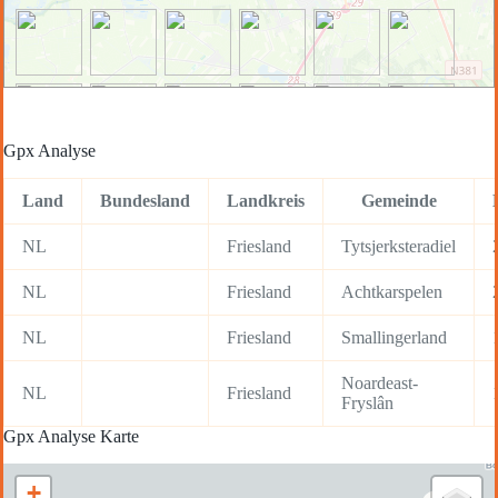
Gpx Analyse
Land
Bundesland
Landkreis
Gemeinde
NL
Friesland
Tytsjerksteradiel
NL
Friesland
Achtkarspelen
NL
Friesland
Smallingerland
Noardeast-
NL
Friesland
Fryslân
Gpx Analyse Karte
+