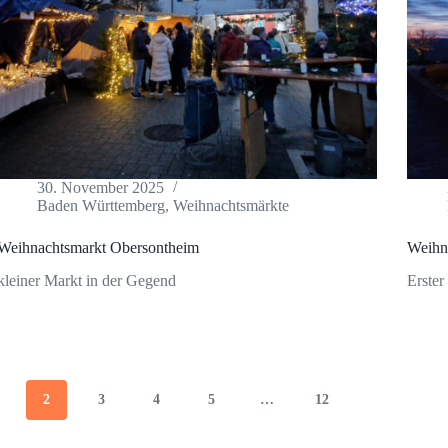
30. November 2025
Baden Württemberg
,
Weihnachtsmärkte
Weihnachtsmarkt Obersontheim
Weihna
kleiner Markt in der Gegend
Erster
2
3
4
5
…
12