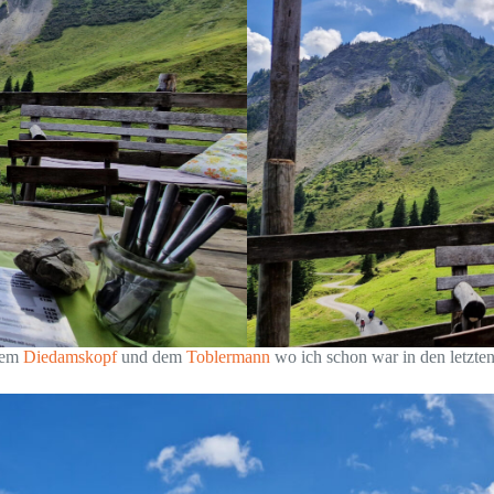
 dem
Diedamskopf
und dem
Toblermann
wo ich schon war in den letzte