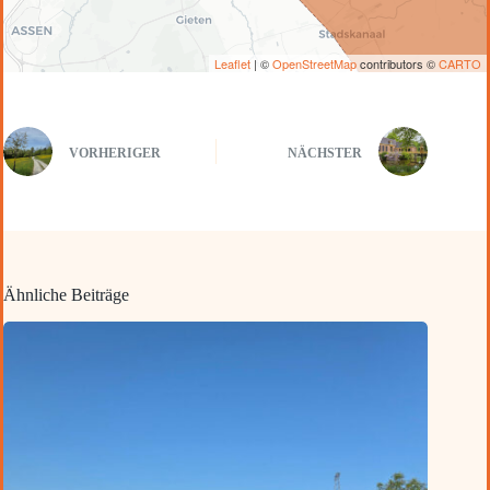
Leaflet
| ©
OpenStreetMap
contributors ©
CARTO
VORHERIGER
NÄCHSTER
Ähnliche Beiträge