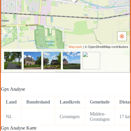
Waymark
| © OpenStreetMap contributors
Gpx Analyse
Land
Bundesland
Landkreis
Gemeinde
Dista
Midden-
NL
Groningen
17 km
Groningen
Gpx Analyse Karte