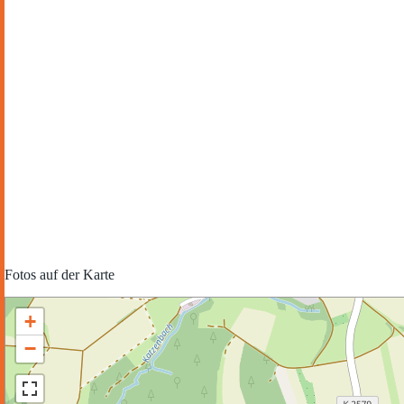
Fotos auf der Karte
+
−