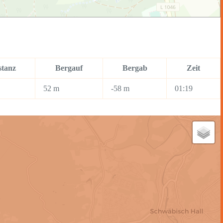
stanz
Bergauf
Bergab
Zeit
52 m
-58 m
01:19