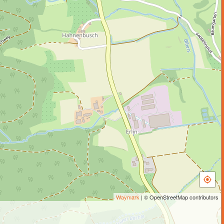
Waymark
| © OpenStreetMap contributors