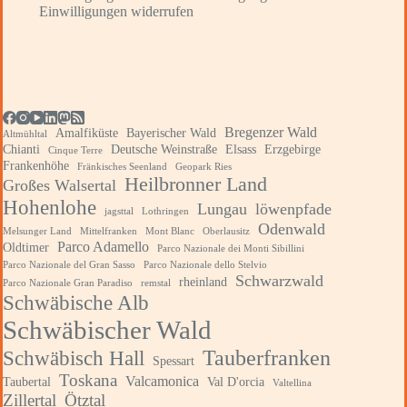
Einwilligungen widerrufen
Bregenzer Wald
Amalfiküste
Bayerischer Wald
Altmühltal
Chianti
Deutsche Weinstraße
Elsass
Erzgebirge
Cinque Terre
Frankenhöhe
Fränkisches Seenland
Geopark Ries
Heilbronner Land
Großes Walsertal
Hohenlohe
Lungau
löwenpfade
jagsttal
Lothringen
Odenwald
Melsunger Land
Mittelfranken
Mont Blanc
Oberlausitz
Parco Adamello
Oldtimer
Parco Nazionale dei Monti Sibillini
Parco Nazionale del Gran Sasso
Parco Nazionale dello Stelvio
Schwarzwald
rheinland
Parco Nazionale Gran Paradiso
remstal
Schwäbische Alb
Schwäbischer Wald
Tauberfranken
Schwäbisch Hall
Spessart
Toskana
Valcamonica
Taubertal
Val D'orcia
Valtellina
Zillertal
Ötztal