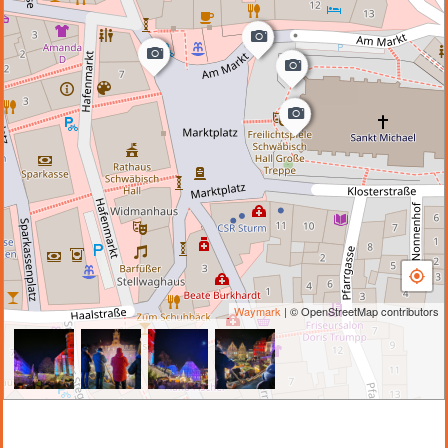
Waymark
| © OpenStreetMap contributors