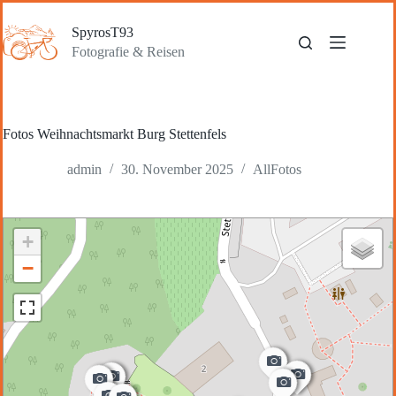
Zum
Inhalt
SpyrosT93
springen
Fotografie & Reisen
Fotos Weihnachtsmarkt Burg Stettenfels
admin
30. November 2025
AllFotos
+
−