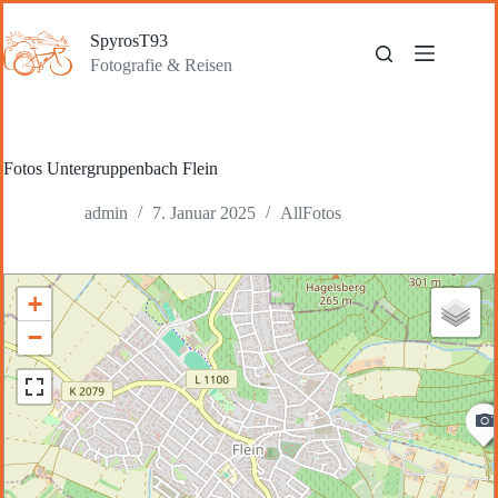
Zum
Inhalt
SpyrosT93
springen
Fotografie & Reisen
Fotos Untergruppenbach Flein
admin
7. Januar 2025
AllFotos
+
−