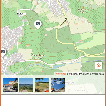
Waymark
| © OpenStreetMap contributors