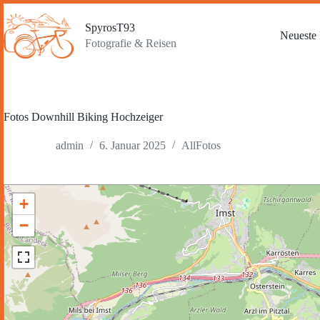
Zum
Inhalt
SpyrosT93
springen
Neueste 
Fotografie & Reisen
Fotos Downhill Biking Hochzeiger
admin
6. Januar 2025
AllFotos
+
−