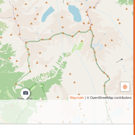
Waymark
| © OpenStreetMap contributors