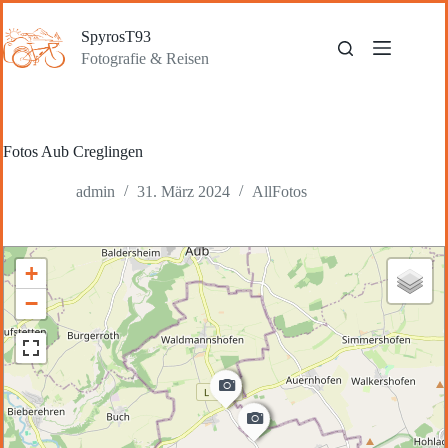
Zum
Inhalt
SpyrosT93
springen
Fotografie & Reisen
Fotos Aub Creglingen
admin
31. März 2024
AllFotos
+
−