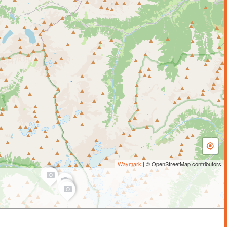
Waymark
| © OpenStreetMap contributors