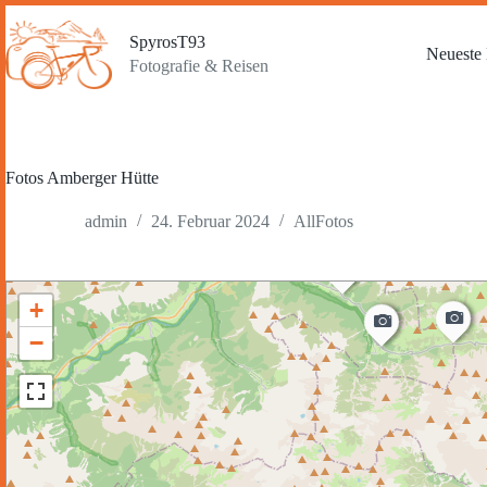
Zum
Inhalt
SpyrosT93
springen
Neueste 
Fotografie & Reisen
Fotos Amberger Hütte
admin
24. Februar 2024
AllFotos
+
−