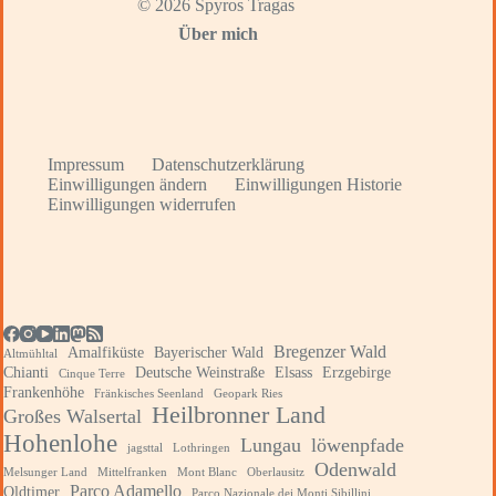
© 2026 Spyros Tragas
Über mich
Impressum
Datenschutzerklärung
Einwilligungen ändern
Einwilligungen Historie
Einwilligungen widerrufen
Bregenzer Wald
Amalfiküste
Bayerischer Wald
Altmühltal
Chianti
Deutsche Weinstraße
Elsass
Erzgebirge
Cinque Terre
Frankenhöhe
Fränkisches Seenland
Geopark Ries
Heilbronner Land
Großes Walsertal
Hohenlohe
Lungau
löwenpfade
jagsttal
Lothringen
Odenwald
Melsunger Land
Mittelfranken
Mont Blanc
Oberlausitz
Parco Adamello
Oldtimer
Parco Nazionale dei Monti Sibillini